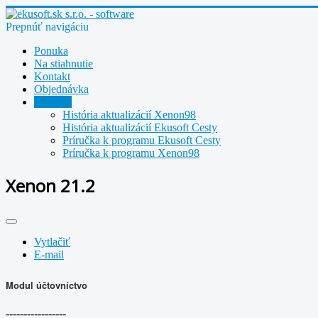
Prepnúť navigáciu
Ponuka
Na stiahnutie
Kontakt
Objednávka
Podpora
História aktualizácií Xenon98
História aktualizácií Ekusoft Cesty
Príručka k programu Ekusoft Cesty
Príručka k programu Xenon98
Xenon 21.2
Vytlačiť
E-mail
Modul účtovníctvo
-----------------