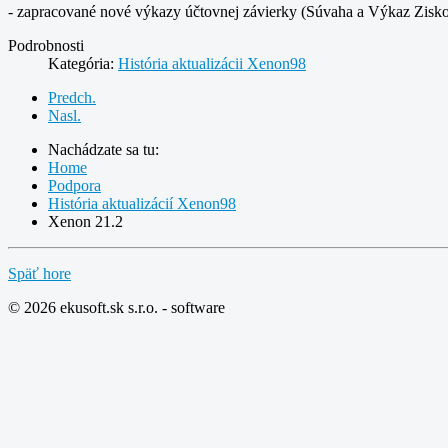
- zapracované nové výkazy účtovnej závierky (Súvaha a Výkaz Ziskov 
Podrobnosti
Kategória:
História aktualizácii Xenon98
Predch.
Nasl.
Nachádzate sa tu:
Home
Podpora
História aktualizácií Xenon98
Xenon 21.2
Späť hore
© 2026 ekusoft.sk s.r.o. - software